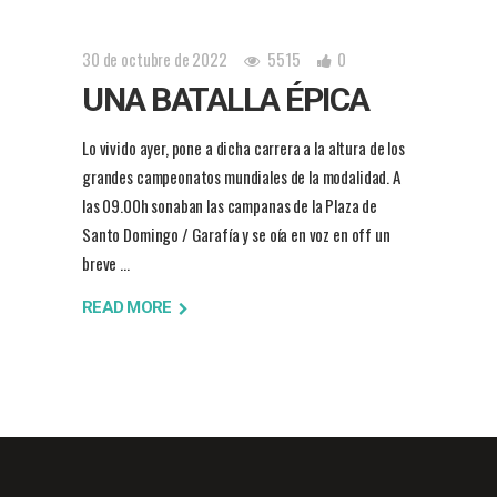
30 de octubre de 2022
5515
0
UNA BATALLA ÉPICA
Lo vivido ayer, pone a dicha carrera a la altura de los
grandes campeonatos mundiales de la modalidad. A
las 09.00h sonaban las campanas de la Plaza de
Santo Domingo / Garafía y se oía en voz en off un
breve
READ MORE