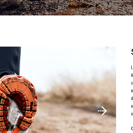
L
A
s
m
d
n
i