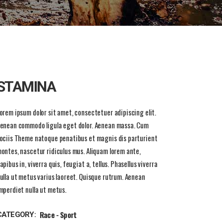
STAMINA
orem ipsum dolor sit amet, consectetuer adipiscing elit.
enean commodo ligula eget dolor. Aenean massa. Cum
ociis Theme natoque penatibus et magnis dis parturient
ontes, nascetur ridiculus mus. Aliquam lorem ante,
apibus in, viverra quis, feugiat a, tellus. Phasellus viverra
ulla ut metus varius laoreet. Quisque rutrum. Aenean
mperdiet nulla ut metus.
Race
Sport
CATEGORY: