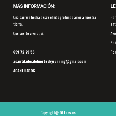
MÁS INFORMACIÓN:
LE
Una carrera hecha desde el más profundo amor a nuestra
Par
tierra.
ant
Que suerte vivir aquí.
Avi
Pol
699 72 29 56
Pol
acantiladosdelnorteskyrunning@gmail.com
ACANTILADOS
Copyright@
fitters.es