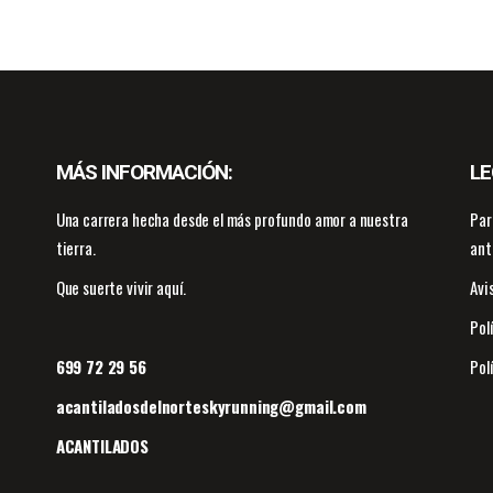
MÁS INFORMACIÓN:
LE
Una carrera hecha desde el más profundo amor a nuestra
Par
tierra.
ant
Que suerte vivir aquí.
Avi
Pol
699 72 29 56
Pol
acantiladosdelnorteskyrunning@gmail.com
ACANTILADOS